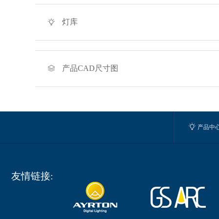
灯库

产品CAD尺寸图


产品中
友情链接: