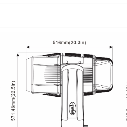
防护等级
IP66
显示
止误操作，长按菜单键10秒后激活按键
复位检测设置：长按左右键锁住水平垂直
软件
7个内置程序可供选择
通过DMX数据线升级
可从控台完成更改DMX地址码，机器重设
显示灯具和光源使用时间
3种通道模式:24/22/34个国际标准通道
高温自动保护
控制
输入信号隔离保护功能
RDM协议
电气参数
电源：AC200-240V, 50/60Hz
整灯功率：400W
尺寸重量
产品尺寸：468x370x718mm
包装尺寸（纸箱）：560x465x865mm