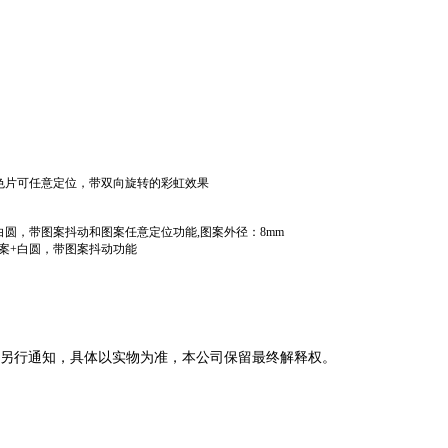
，色片可任意定位，带双向旋转的彩虹效果
白圆，带图案抖动和图案任意定位功能,图案外径：8mm
图案+白圆，带图案抖动功能
另行通知，具体以实物为准，本公司保留最终解释权。
频闪及脉冲频闪