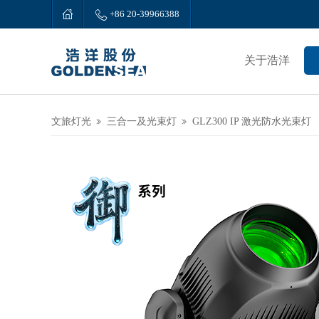


+86 20-39966388
关于浩洋
文旅灯光
三合一及光束灯
GLZ300 IP 激光防水光束灯

