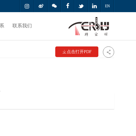



EN
系
联系我们

点击打开PDF

5