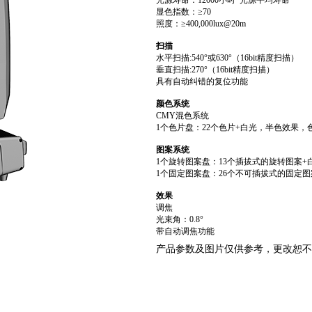
光源寿命：12000小时 光源平均寿命*
显色指数：≥70
照度：≥400,000lux@20m
扫描
水平扫描:540°或630°（16bit精度扫描）
垂直扫描:270°（16bit精度扫描）
具有自动纠错的复位功能
颜色系统
CMY混色系统
1个色片盘：22个色片+白光，半色效果
图案系统
1个旋转图案盘：13个插拔式的旋转图案+
1个固定图案盘：26个不可插拔式的固定
效果
调焦
光束角：0.8°
带自动调焦功能
产品参数及图片仅供参考，更改恕不
两两叠加产生不同的光束和万花筒效果。
重雾化
调光：0-100%线性调光
频闪：最高频率可以25Hz，并可选择随机