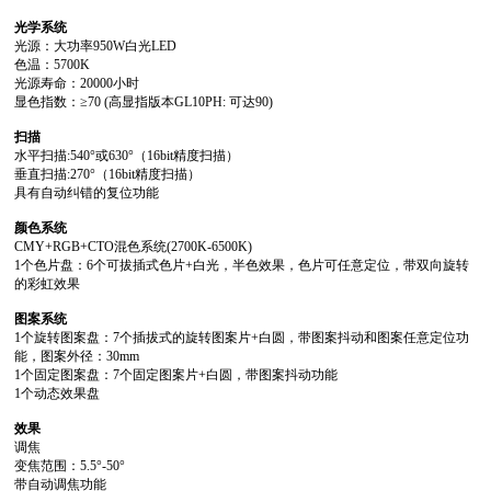
光学系统
光源：大功率950W白光LED
色温：5700K
光源寿命：20000小时
显色指数：≥70 (高显指版本GL10PH: 可达90)
扫描
水平扫描:540°或630°（16bit精度扫描）
垂直扫描:270°（16bit精度扫描）
具有自动纠错的复位功能
颜色系统
CMY+RGB+CTO混色系统(2700K-6500K)
的彩虹效果
图案系统
能，图案外径：30mm
1个固定图案盘：7个固定图案片+白圆，带图案抖动功能
1个动态效果盘
效果
调焦
变焦范围：5.5°-50°
带自动调焦功能