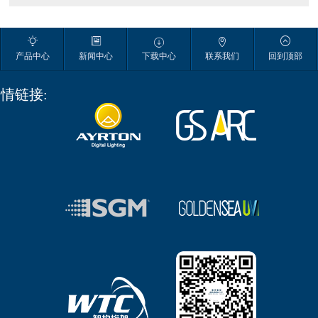





产品中心
新闻中心
下载中心
联系我们
回到顶部
情链接: