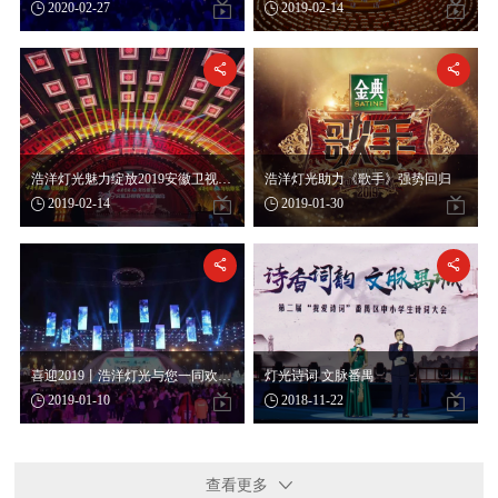

2020-02-27

2019-02-14


浩洋灯光魅力绽放2019安徽卫视春晚，敬邀您的关注！
浩洋灯光助力《歌手》强势回归

2019-02-14

2019-01-30


喜迎2019丨浩洋灯光与您一同欢乐跨年！
灯光诗词 文脉番禺

2019-01-10

2018-11-22
查看更多
