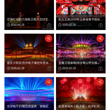
浩洋灯光助力湖南卫视开启综艺节目“云录制”新模式
彩云之南|2020年云南省春节联欢晚会大年初一播出

2020-04-28

2020-02-28


盛世大联欢|浩洋电子邀您共赏央视2020央视春晚
安徽卫视春晚|绿水青山带笑颜 浩洋灯光贺团圆

2020-02-28

2020-02-28


浩洋电子|闪耀品质盛典，致敬匠心国剧
欢度幸福年丨除夕夜，浩洋灯光邀您关注2019央视春晚