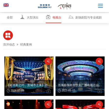
全部
大型演出
电视台
剧场剧院与专业戏剧

浩洋动态
经典案例



【赴光影之约，赏城市之美】浩洋灯光为“上海国际电影电视节”科技赋能
浩洋股份助力中央广播电视总台跨年盛典

2024-07-09

2021-01-15

