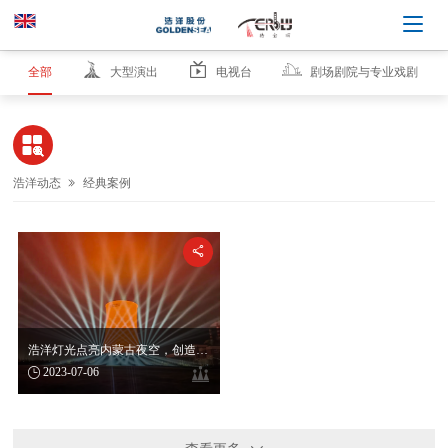
全部
大型演出
电视台
剧场剧院与专业戏剧

浩洋动态
经典案例


浩洋灯光点亮内蒙古夜空，创造极致的光色之美

2023-07-06