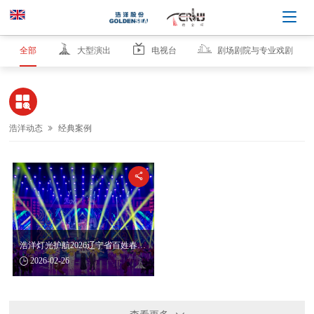
全部
大型演出
电视台
剧场剧院与专业戏剧

浩洋动态
经典案例


浩洋灯光护航2026辽宁省百姓春晚，用光影传递年味！

2026-02-26