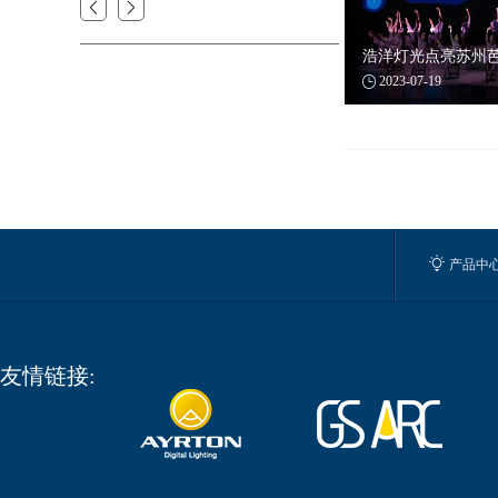


浩洋灯光点亮苏州

2023-07-19

产品中
友情链接: