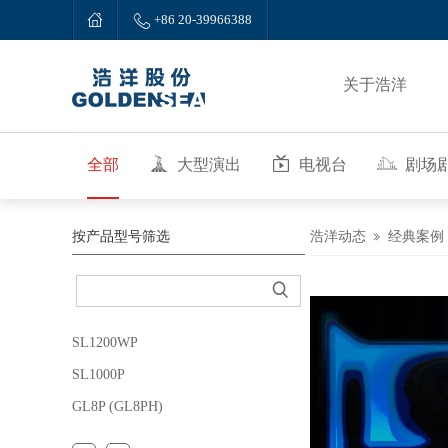


+86 20-39966388
关于浩洋
全部
大型演出
电视台
剧场
按产品型号筛选
浩洋动态
经典案例

SL1200WP
SL1000P
GL8P (GL8PH)