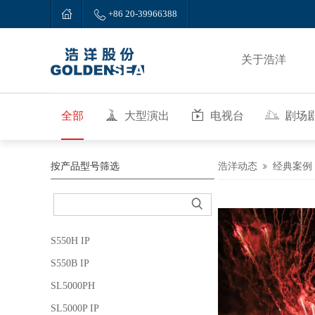


+86 20-39966388
关于浩洋
全部
大型演出
电视台
剧场
按产品型号筛选
浩洋动态
经典案例

S550H IP
S550B IP
SL5000PH
SL5000P IP