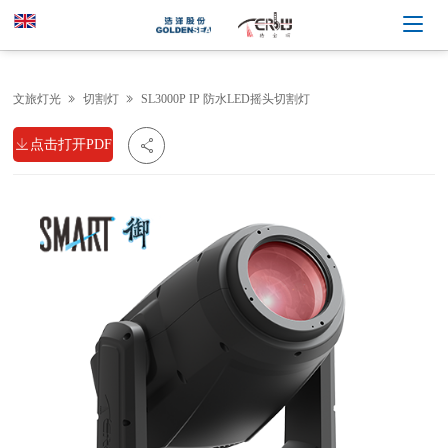
文旅灯光
切割灯
SL3000P IP 防水LED摇头切割灯



点击打开PDF
