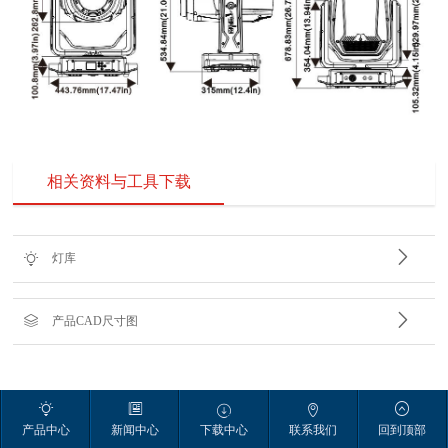
相关资料与工具下载


灯库


产品CAD尺寸图





产品中心
新闻中心
下载中心
联系我们
回到顶部