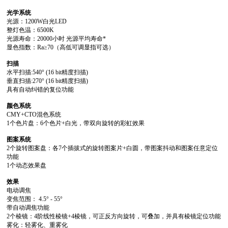
光学系统
光源：1200W白光LED
整灯色温：6500K
光源寿命：20000小时 光源平均寿命*
显色指数：Ra≥70（高低可调显指可选）
扫描
水平扫描:540° (16 bit精度扫描)
垂直扫描:270° (16 bit精度扫描)
具有自动纠错的复位功能
颜色系统
CMY+CTO混色系统
1个色片盘：6个色片+白光，带双向旋转的彩虹效果
图案系统
功能
1个动态效果盘
效果
电动调焦
变焦范围： 4.5° - 55°
带自动调焦功能
2个棱镜：4阶线性棱镜+4棱镜，可正反方向旋转，可叠加，并具有棱镜定位功能
雾化：轻雾化、重雾化