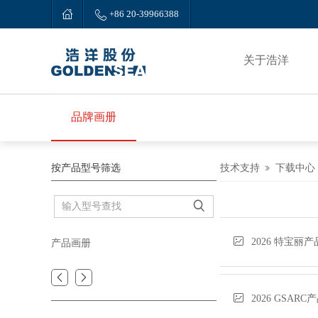


+86 20-39966388
关于浩洋
品牌画册
按产品型号筛选
技术支持
下载中心


2026 特宝丽
产品画册



2026 GSAR